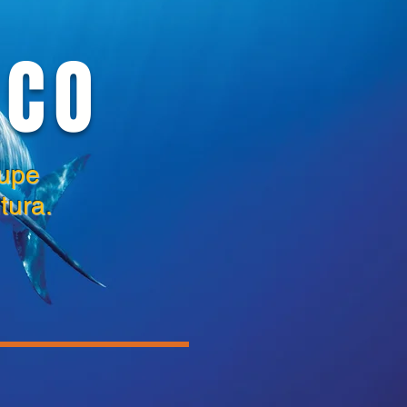
NCO
lupe
tura.