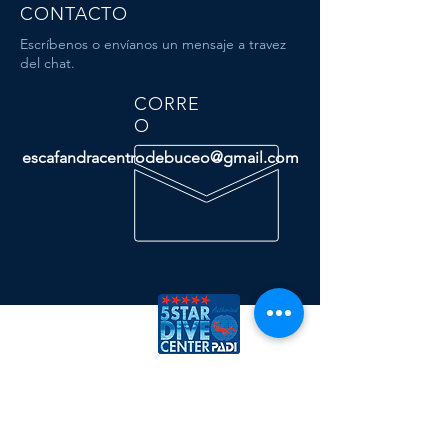
CONTACTO
Escríbenos o envíanos un mensaje a travez
del chat.
CORRE
O
escafandracentrodebuceo@gmail.com
Dive & Travel
MÁS