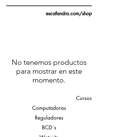
escafandra.com/shop
No tenemos productos
para mostrar en este
momento.
Cursos
Computadoras
Reguladores
BCD´s