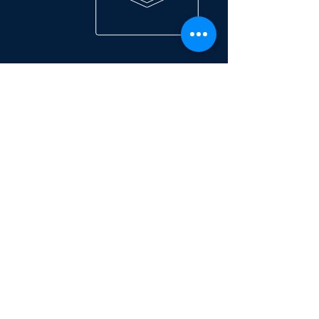
Dive & Travel
MÁS
ESCAFANDRA
- Tienda
- Viajes
- Cursos
Política de privacidad