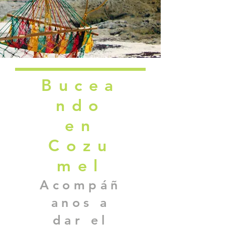
Bucea
ndo
en
Cozu
mel
Acompáñ
anos a
dar el