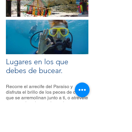
Lugares en los que
debes de bucear.
Recorre el arrecife del Paraíso y
disfruta el brillo de los peces de colores
que se arremolinan junto a ti, o atrévete
a sumergirte durante la noche para
descubrir las nuevas formas que toma
el mismo espacio en otro momento que
llega diario y sin tregua.
Conoce el Yucab, uno de los arrecifes