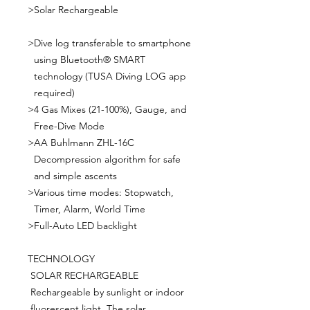
>
Solar Rechargeable
>
Dive log transferable to smartphone
using Bluetooth® SMART
technology (TUSA Diving LOG app
required)
>
4 Gas Mixes (21-100%), Gauge, and
Free-Dive Mode
>
AA Buhlmann ZHL-16C
Decompression algorithm for safe
and simple ascents
>
Various time modes: Stopwatch,
Timer, Alarm, World Time
>
Full-Auto LED backlight
TECHNOLOGY
SOLAR RECHARGEABLE
Rechargeable by sunlight or indoor
fluorescent light. The solar