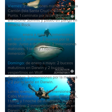
Viernes:
2 inmersiones matutinas; Punta
Carrión (Isla Santa Cruz) o Bartolomé
Punta. 1 caminata por la tarde a
Bartolome Summit y paseo en panga en
Pinacle Rock.
Sábado:
enero a mayo: 4 inmersiones
en Wolf; 2 mañana, 2 buceos por la
tarde. Junio ​​a diciembre: 2 inmersiones
matinales, 1 tarde y 1 noche de
inmersión.
Domingo:
de enero a mayo: 2 buceos
matutinos en Darwin y 2 buceos
vespertinos en Wolf. Junio ​​a
diciembre: 2 inmersiones por la mañana
y 2 por la tarde en Darwin.
Lunes: enero a mayo: 4 inmersiones en
Cabo Marshall; 2 inmersiones matinales,
1 tarde y 1 noche de inmersión. Junio ​​a
diciembre: 2 inmersiones matutinas en
Darwin; y 2 buceos por la tarde en el