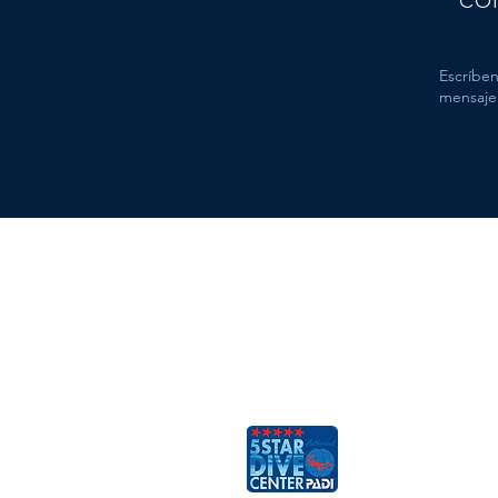
CO
Escríben
mensaje 
ESCAFANDRA
Dive & Travel