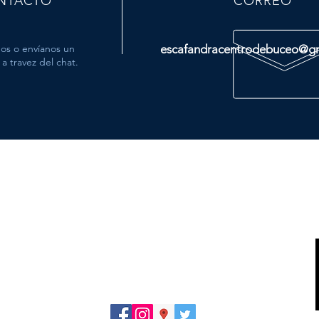
NTACTO
CORREO
os o envíanos un
escafandracentrodebuceo@g
a travez del chat.
MÁS
- Tienda
- Viajes
- Cursos
Política de privacidad