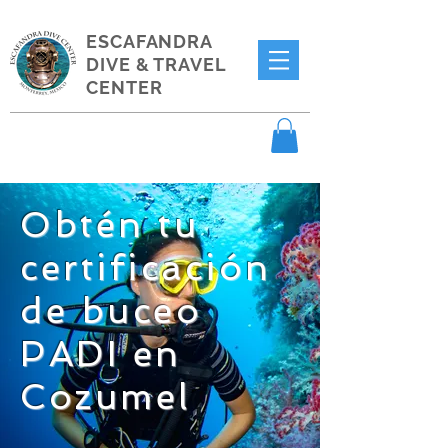
ESCAFANDRA
DIVE & TRAVEL
CENTER
Obtén tu
certificación
de buceo
PADI en
Cozumel