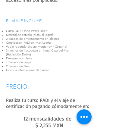
acceso más complicado.
EL VIAJE INCLUYE:
Curso PADI Open Water Diver
Material de estudio (Manual Digital)
2 Buceos de entrenamiento en alberca
Certificación PADI en Mar Abierto
Vuelo redondo directo Monterrey / Cozumel
3 noches de hospedaje en hotel Casa del Mar
(Habitación Doble)
Desayunos en hotel
4 Buceos de playa
2 Buceos de Barco.
Licencia internacional de Buceo
PRECIO:​
a
Realiza tu curso PADI y el viaje de
certificación pagando cómodamente en:
12 mensualidades de
$ 2,255 MXN